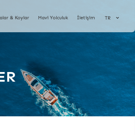
×
alar & Koylar
Mavi Yolculuk
İletişim
ER